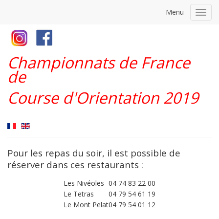
Menu
Toggl
navig
Championnats de France
de
Course d'Orientation 2019
​Pour les repas du soir, il est possible de
réserver dans ces restaurants :
Les Nivéoles
04 74 83 22 00
Le Tetras
04 79 54 61 19
Le Mont Pelat
04 79 54 01 12