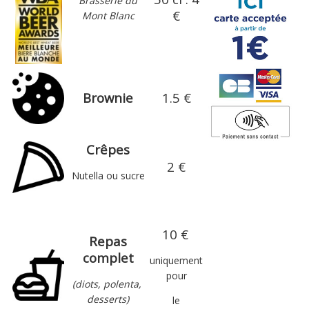
Brasserie du
€
Mont Blanc
Brownie
1.5 €
Crêpes
2 €
Nutella ou sucre
10 €
Repas
complet
uniquement
pour
(diots, polenta,
desserts)
le