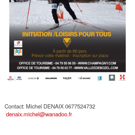
Contact: Michel DENAIX 0677524732
denaix.michel@wanadoo.fr