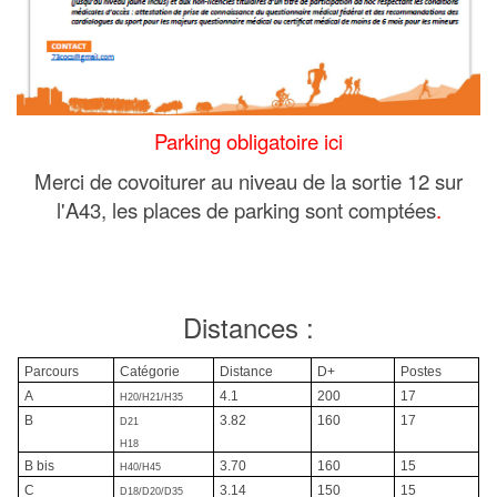
Parking obligatoire ici
Merci de covoiturer au niveau de la sortie 12 sur
l'A43, les places de parking sont comptées
.
Distances :
Parcours
Catégorie
Distance
D+
Postes
A
4.1
200
17
H20/H21/H35
B
3.82
160
17
D21
H18
B bis
3.70
160
15
H40/H45
C
3.14
150
15
D18/D20/D35