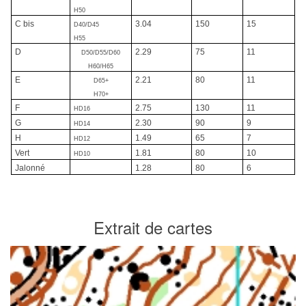
H50
C bis
3.04
150
15
D40/D45
H55
D
2.29
75
11
D50/D55/D60
H60/H65
E
2.21
80
11
D65+
H70+
F
2.75
130
11
HD16
G
2.30
90
9
HD14
H
1.49
65
7
HD12
Vert
1.81
80
10
HD10
Jalonné
1.28
80
6
Extrait de cartes